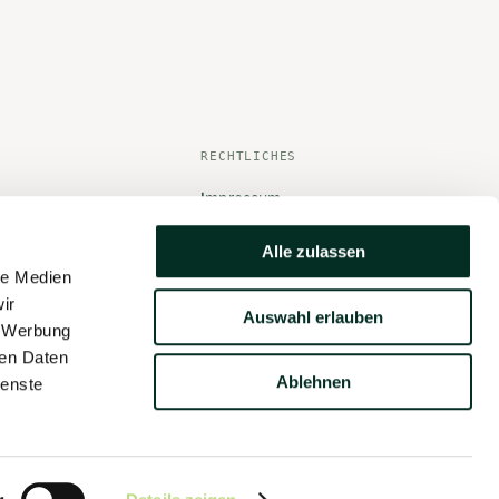
RECHTLICHES
n
Impressum
er
Datenschutz
Alle zulassen
AGB
le Medien
ir
Auswahl erlauben
, Werbung
ren Daten
Ablehnen
ienste
office@thirdmind.ai