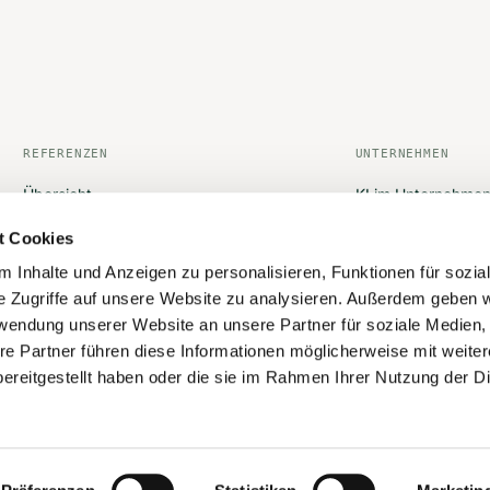
REFERENZEN
UNTERNEHMEN
Übersicht
KI im Unternehme
Finance — Buchhaltung
Digitaler Mitarbeit
t Cookies
Support — Kundenservice
Kontakt
 Inhalte und Anzeigen zu personalisieren, Funktionen für sozia
e Zugriffe auf unsere Website zu analysieren. Außerdem geben w
Operations — Backoffice
Sicherheit
rwendung unserer Website an unsere Partner für soziale Medien
Health — Schlafcoaching
Über uns
re Partner führen diese Informationen möglicherweise mit weite
ereitgestellt haben oder die sie im Rahmen Ihrer Nutzung der D
HR — Interviewführung
Stories